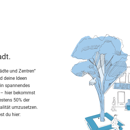
adt.
ädte und Zentren“
d deine Ideen
 ein spannendes
t – hier bekommst
destens 50% der
ealität umzusetzen.
t du hier: