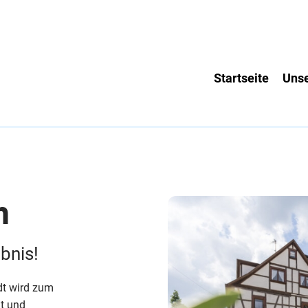
Startseite
Unse
m
ebnis!
dt wird zum
lt und