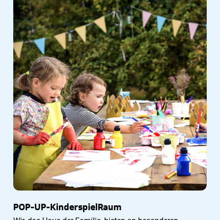
POP-UP-KinderspielRaum